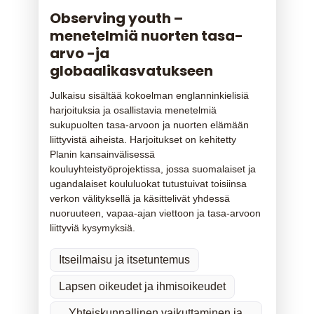
Observing youth –
menetelmiä nuorten tasa-
arvo -ja
globaalikasvatukseen
Julkaisu sisältää kokoelman englanninkielisiä
harjoituksia ja osallistavia menetelmiä
sukupuolten tasa-arvoon ja nuorten elämään
liittyvistä aiheista. Harjoitukset on kehitetty
Planin kansainvälisessä
kouluyhteistyöprojektissa, jossa suomalaiset ja
ugandalaiset koululuokat tutustuivat toisiinsa
verkon välityksellä ja käsittelivät yhdessä
nuoruuteen, vapaa-ajan viettoon ja tasa-arvoon
liittyviä kysymyksiä.
Itseilmaisu ja itsetuntemus
Lapsen oikeudet ja ihmisoikeudet
Yhteiskunnallinen vaikuttaminen ja