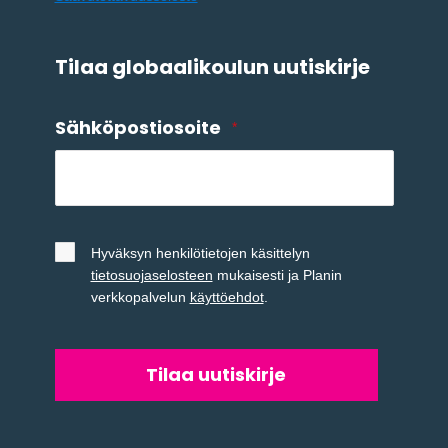
Tilaa globaalikoulun uutiskirje
Sähköpostiosoite
*
Untitled
*
Hyväksyn henkilötietojen käsittelyn
tietosuojaselosteen
mukaisesti ja Planin
verkkopalvelun
käyttöehdot
.