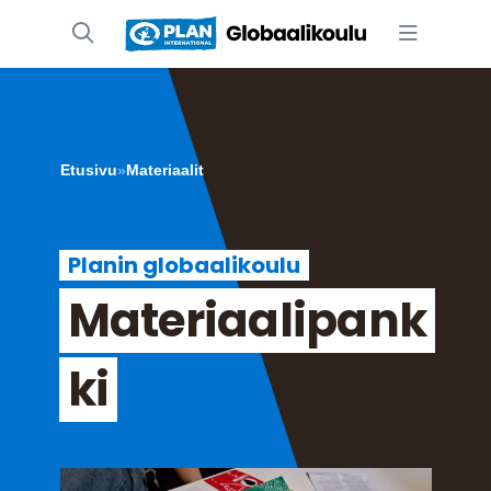
Etusivu
»
Materiaalit
Planin globaalikoulu
Materiaalipank
ki