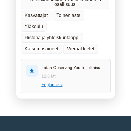
osallisuus
Kasvattajat
Toinen aste
Yläkoulu
Historia ja yhteiskuntaoppi
Katsomusaineet
Vieraat kielet
Lataa Observing Youth -julkaisu
12,6 Mt
Englanniksi