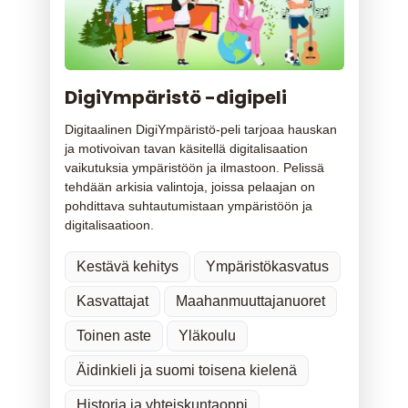
DigiYmpäristö -digipeli
Digitaalinen DigiYmpäristö-peli tarjoaa hauskan
ja motivoivan tavan käsitellä digitalisaation
vaikutuksia ympäristöön ja ilmastoon. Pelissä
tehdään arkisia valintoja, joissa pelaajan on
pohdittava suhtautumistaan ympäristöön ja
digitalisaatioon.
Kestävä kehitys
Ympäristökasvatus
Kasvattajat
Maahanmuuttajanuoret
Toinen aste
Yläkoulu
Äidinkieli ja suomi toisena kielenä
Historia ja yhteiskuntaoppi