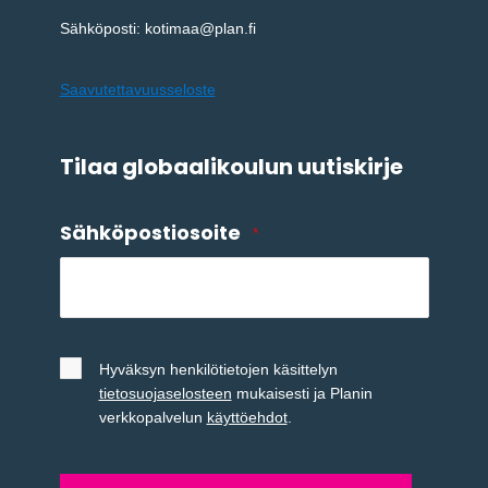
Sähköposti: kotimaa@plan.fi
Saavutettavuusseloste
Tilaa globaalikoulun uutiskirje
Sähköpostiosoite
*
Untitled
*
Hyväksyn henkilötietojen käsittelyn
tietosuojaselosteen
mukaisesti ja Planin
verkkopalvelun
käyttöehdot
.