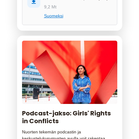
9,2 Mt
Suomeksi
Podcast-jakso: Girls' Rights
in Conflicts
Nuorten tekemän podcastin ja
keskustelukysymysten avulla voit rakentaa