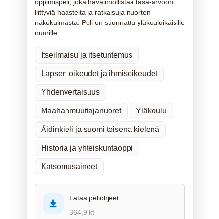
oppimispeli, joka havainnollistaa tasa-arvoon
liittyviä haasteita ja ratkaisuja nuorten
näkökulmasta. Peli on suunnattu yläkouluikäisille
nuorille.
Itseilmaisu ja itsetuntemus
Lapsen oikeudet ja ihmisoikeudet
Yhdenvertaisuus
Maahanmuuttajanuoret
Yläkoulu
Äidinkieli ja suomi toisena kielenä
Historia ja yhteiskuntaoppi
Katsomusaineet
Lataa peliohjeet
364,9 kt