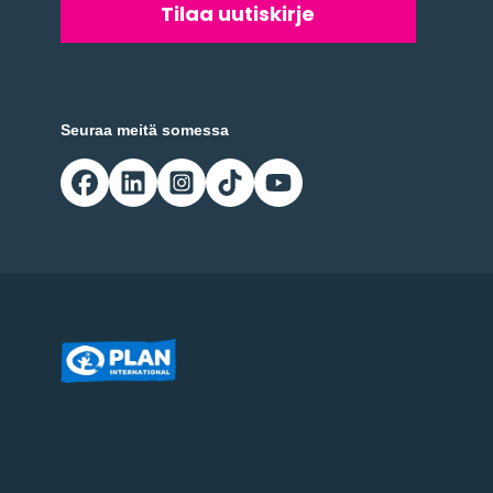
Seuraa meitä somessa