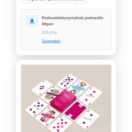
Keskustelukysymyksiä podcastiin
liittyen
105,9 kt
Suomeksi