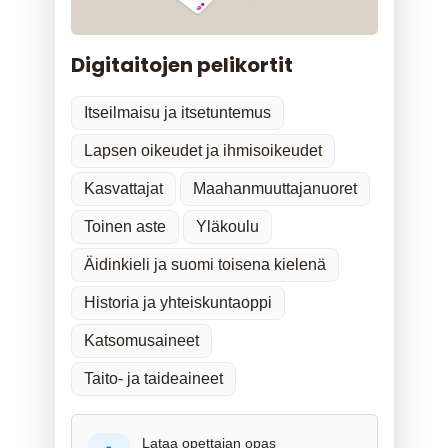
Digitaitojen pelikortit
Itseilmaisu ja itsetuntemus
Lapsen oikeudet ja ihmisoikeudet
Kasvattajat
Maahanmuuttajanuoret
Toinen aste
Yläkoulu
Äidinkieli ja suomi toisena kielenä
Historia ja yhteiskuntaoppi
Katsomusaineet
Taito- ja taideaineet
Lataa opettajan opas