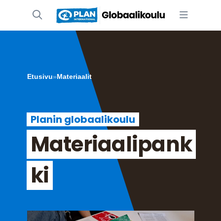
Etusivu
»
Materiaalit
Planin globaalikoulu
Materiaalipank
ki