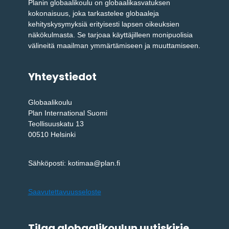
Planin globaalikoulu on globaalikasvatuksen
kokonaisuus, joka tarkastelee globaaleja
kehityskysymyksiä erityisesti lapsen oikeuksien
näkökulmasta. Se tarjoaa käyttäjilleen monipuolisia
välineitä maailman ymmärtämiseen ja muuttamiseen.
Yhteystiedot
Globaalikoulu
Plan International Suomi
Teollisuuskatu 13
00510 Helsinki
Sähköposti: kotimaa@plan.fi
Saavutettavuusseloste
Tilaa globaalikoulun uutiskirje