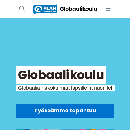
Globaalikoulu
Globaalia näkökulmaa lapsille ja nuorille!
Työssämme tapahtuu