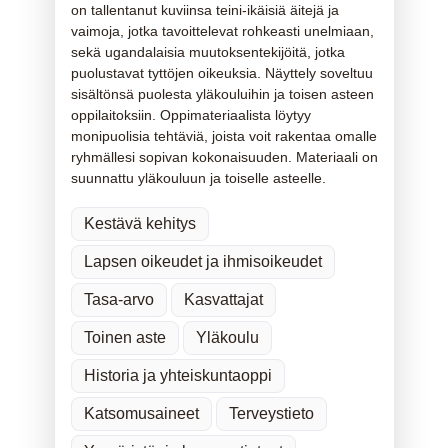
on tallentanut kuviinsa teini-ikäisiä äitejä ja
vaimoja, jotka tavoittelevat rohkeasti unelmiaan,
sekä ugandalaisia muutoksentekijöitä, jotka
puolustavat tyttöjen oikeuksia. Näyttely soveltuu
sisältönsä puolesta yläkouluihin ja toisen asteen
oppilaitoksiin. Oppimateriaalista löytyy
monipuolisia tehtäviä, joista voit rakentaa omalle
ryhmällesi sopivan kokonaisuuden. Materiaali on
suunnattu yläkouluun ja toiselle asteelle.
Kestävä kehitys
Lapsen oikeudet ja ihmisoikeudet
Tasa-arvo
Kasvattajat
Toinen aste
Yläkoulu
Historia ja yhteiskuntaoppi
Katsomusaineet
Terveystieto