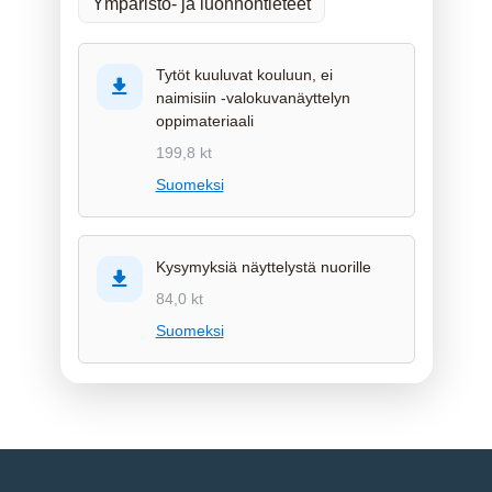
Ympäristö- ja luonnontieteet
Tytöt kuuluvat kouluun, ei
naimisiin -valokuvanäyttelyn
oppimateriaali
199,8 kt
Suomeksi
Kysymyksiä näyttelystä nuorille
84,0 kt
Suomeksi