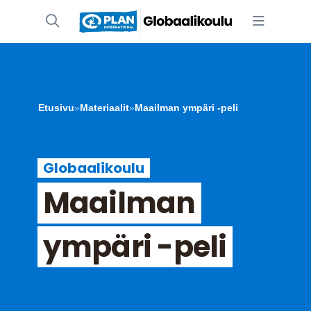
Etusivu
»
Materiaalit
»
Maailman ympäri -peli
Globaalikoulu
Maailman
ympäri -peli