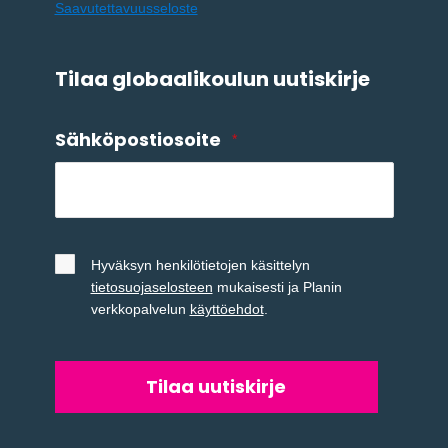
Saavutettavuusseloste
Tilaa globaalikoulun uutiskirje
Sähköpostiosoite
*
Untitled
*
Hyväksyn henkilötietojen käsittelyn
tietosuojaselosteen
mukaisesti ja Planin
verkkopalvelun
käyttöehdot
.