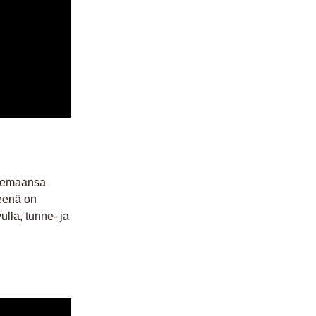
elemaansa
teenä on
ulla, tunne- ja