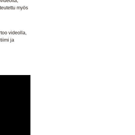
ideoita,
oteutettu myös
too videolla,
iimi ja