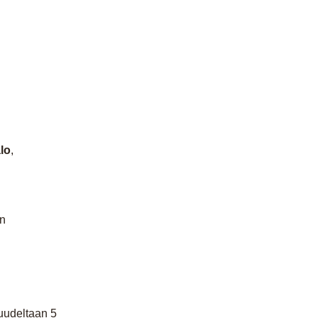
lo
,
en
juudeltaan 5