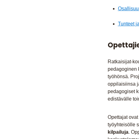
Osallisuu
Tunteet j
Opettaji
Ratkaisijat-ko
pedagoginen k
työhönsä. Proj
oppilaisiinsa 
pedagogiset k
edistävälle to
Opettajat ovat
työyhteisölle 
kilpailuja
. Op