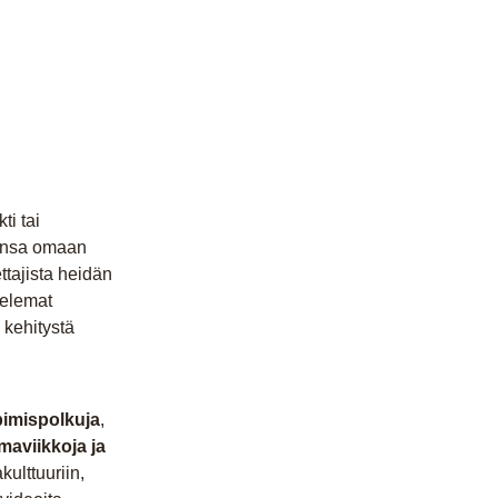
ti tai
aansa omaan
ttajista heidän
telemat
 kehitystä
pimispolkuja
,
maviikkoja ja
ulttuuriin,