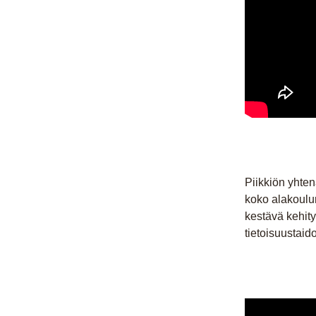
Piikkiön yhten
koko alakoulu
kestävä kehity
tietoisuustaid