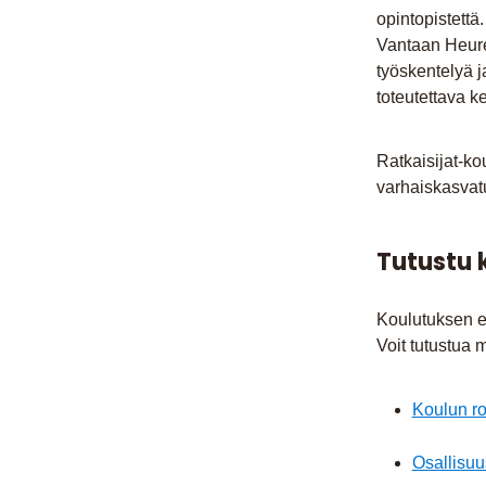
opintopistettä
Vantaan Heurek
työskentelyä 
toteutettava k
Ratkaisijat-ko
varhaiskasvat
Tutustu 
Koulutuksen es
Voit tutustua m
Koulun ro
Osallisuu