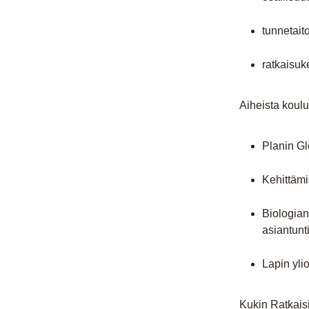
tunnetait
ratkaisuk
Aiheista koulut
Planin Gl
Kehittämi
Biologian
asiantunt
Lapin yli
Kukin Ratkaisi