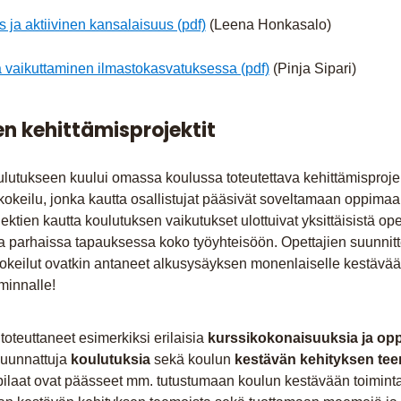
s ja aktiivinen kansalaisuus (pdf)
(Leena Honkasalo)
a vaikuttaminen ilmastokasvatuksessa (pdf)
(Pinja Sipari)
en kehittämisprojekt
it
ulutukseen kuului omassa koulussa toteutettava kehittämisprojek
okeilu, jonka kautta osallistujat pääsivät soveltamaan oppim
ektien kautta koulutuksen vaikutukset ulottuivat yksittäisistä ope
ja parhaissa tapauksessa koko työyhteisöön. Opettajien suunnit
okeilut ovatkin antaneet alkusysäyksen monenlaiselle kestävää
iminnalle!
 toteuttaneet esimerkiksi erilaisia
kurssikokonaisuuksia ja op
suunnattuja
koulutuksia
sekä koulun
kestävän kehityksen tee
pilaat ovat päässeet mm. tutustumaan koulun kestävään toimintak