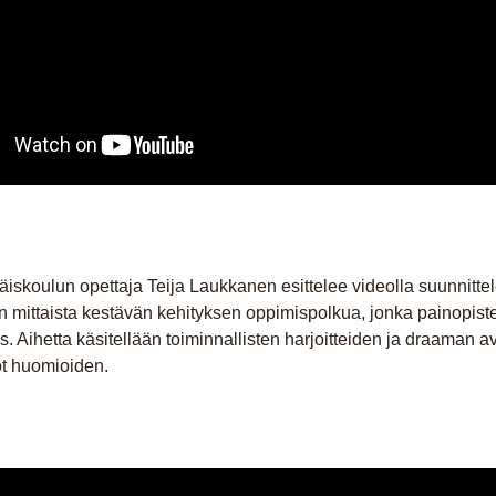
äiskoulun opettaja Teija Laukkanen esittelee videolla suunnitt
n mittaista kestävän kehityksen oppimispolkua, jonka painopis
s. Aihetta käsitellään toiminnallisten harjoitteiden ja draaman av
ot huomioiden.