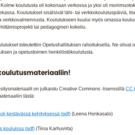
. Kolme koulutusta oli kokonaan verkossa ja yksi oli monimuoto
assa. Koulutukset sisälsivät lähi- tai verkkokoulutuspäiviä, its
ja verkkovalmennusta. Koulutukseen kuului myös omassa koulu
ehittämisprojekti tai pedagoginen kokeilu.
ulutukset toteutettiin Opetushallituksen rahoituksella. Ne olivat 
uksen ja opetustoimen henkilöstökoulutusta.
koulutusmateriaaliin!
itysmateriaalit on julkaistu Creative Commons -lisenssillä
CC 
ateriaaliin tästä:
oli kestävässä kehityksessä (pdf)
(Leena Honkasalo)
s kouluissa (pdf)
(Tiina Karhuvirta)