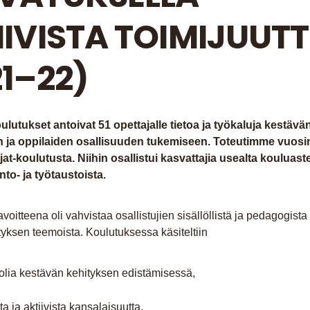
IIVISTA TOIMIJUUT
21–22)
oulutukset
antoivat 51 opettajalle tietoa ja työkaluja kestäv
 ja oppilaiden osallisuuden tukemiseen. Toteutimme vuosi
jat-koulutusta. Niihin osallistui kasvattajia usealta kouluaste
into- ja työtaustoista.
voitteena oli vahvistaa osallistujien sisällöllistä ja pedagogist
yksen teemoista. Koulutuksessa käsiteltiin
olia kestävän kehityksen edistämisessä,
ta ja aktiivista kansalaisuutta,