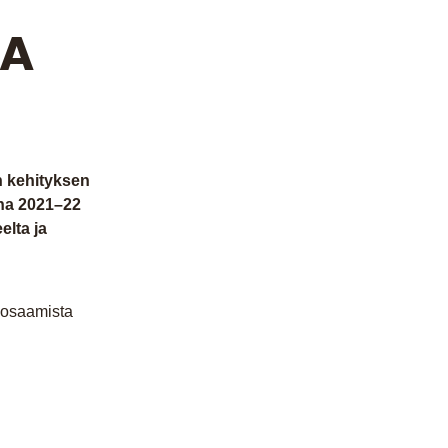
TA
än kehityksen
na 2021–22
elta ja
a osaamista