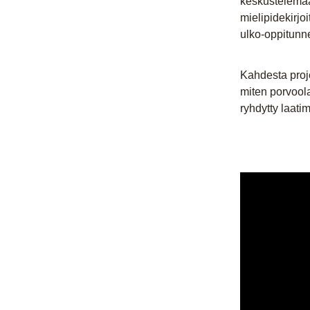
keskustelemaa
mielipidekirjo
ulko-oppitunne
Kahdesta proje
miten porvoola
ryhdytty laati