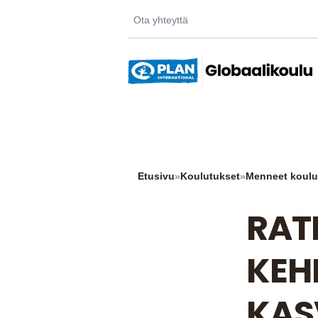
Ota yhteyttä
Etusivu
»
Koulutukset
»
Menneet koulu
RAT
KEH
KAS