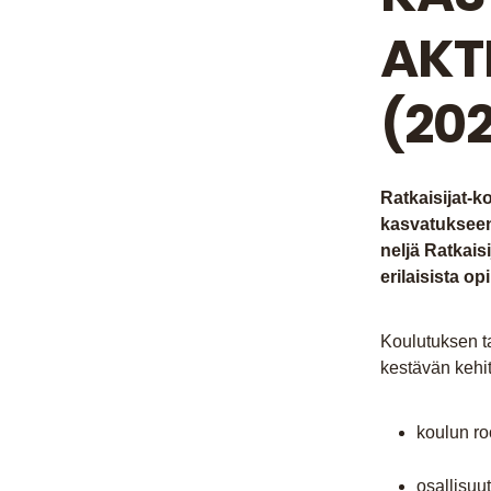
AKT
(20
Ratkaisijat-k
kasvatukseen
neljä Ratkaisi
erilaisista op
Koulutuksen ta
kestävän kehit
koulun ro
osallisuut