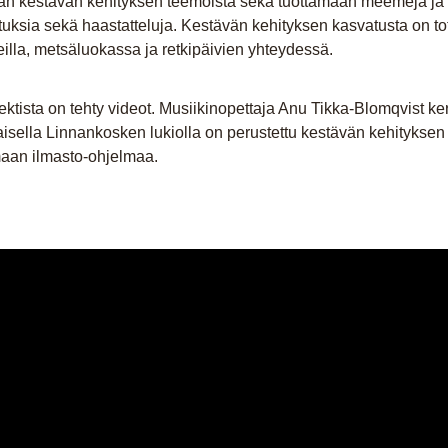
n kestävän kehityksen teemoista sekä tuottamaan meemejä ja v
ituksia sekä haastatteluja. Kestävän kehityksen kasvatusta on t
illa, metsäluokassa ja retkipäivien yhteydessä.
ktista on tehty videot. Musiikinopettaja Anu Tikka-Blomqvist ker
isella Linnankosken lukiolla on perustettu kestävän kehityksen t
maan ilmasto-ohjelmaa.