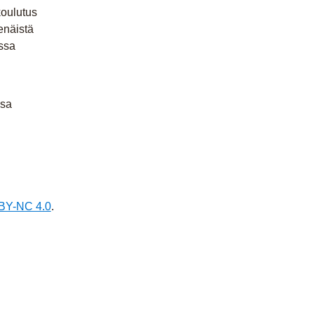
koulutus
enäistä
ssa
osa
BY-NC 4.0
.