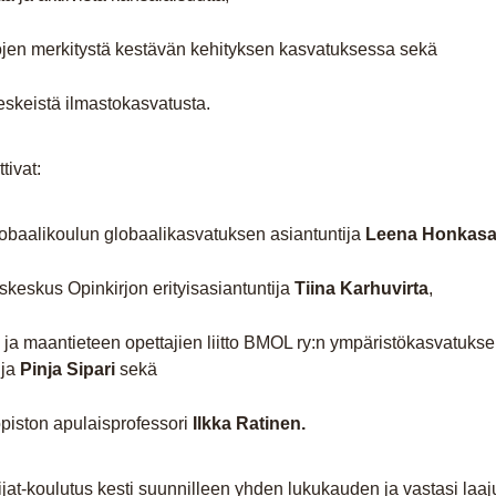
ojen merkitystä kestävän kehityksen kasvatuksessa sekä
eskeistä ilmastokasvatusta.
tivat:
obaalikoulun globaalikasvatuksen asiantuntija
Leena Honkasa
skeskus Opinkirjon erityisasiantuntija
Tiina Karhuvirta
,
 ja maantieteen opettajien liitto BMOL ry:n ympäristökasvatuks
ija
Pinja Sipari
sekä
opiston apulaisprofessori
Ilkka Ratinen.
jat-koulutus kesti suunnilleen yhden lukukauden ja vastasi laa