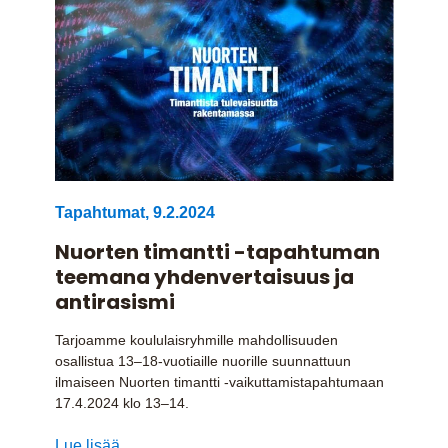
Tapahtumat
,
9.2.2024
Nuorten timantti -tapahtuman
teemana yhdenvertaisuus ja
antirasismi
Tarjoamme koululaisryhmille mahdollisuuden
osallistua 13–18-vuotiaille nuorille suunnattuun
ilmaiseen Nuorten timantti -vaikuttamistapahtumaan
17.4.2024 klo 13–14.
Lue lisää