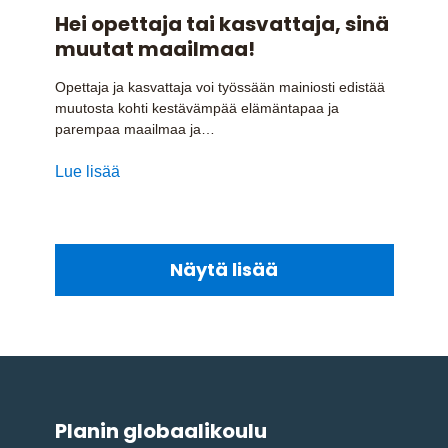
Hei opettaja tai kasvattaja, sinä
muutat maailmaa!
Opettaja ja kasvattaja voi työssään mainiosti edistää
muutosta kohti kestävämpää elämäntapaa ja
parempaa maailmaa ja…
Lue lisää
Näytä lisää
Planin globaalikoulu