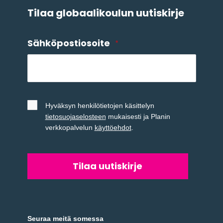
Tilaa globaalikoulun uutiskirje
Sähköpostiosoite
*
Untitled
*
Hyväksyn henkilötietojen käsittelyn
tietosuojaselosteen
mukaisesti ja Planin
verkkopalvelun
käyttöehdot
.
Seuraa meitä somessa