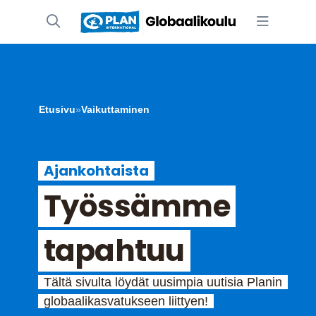
Etusivu
»
Vaikuttaminen
Ajankohtaista
Työssämme
tapahtuu
Tältä sivulta löydät uusimpia uutisia Planin
globaalikasvatukseen liittyen!