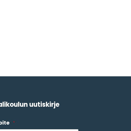
likoulun uutiskirje
oite
*