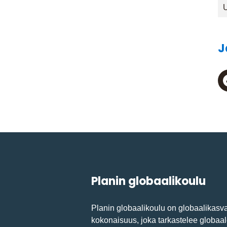
U
J
Planin globaalikoulu
Planin globaalikoulu on globaalikasv
kokonaisuus, joka tarkastelee globaal