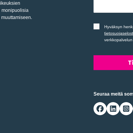
oikeuksien
n monipuolisia
a muuttamiseen.
Untitled
*
Hyväksyn henkil
tietosuojaselos
verkkopalvelu
Seuraa meitä so