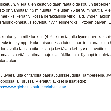
iskeluun. Vierailujen kesto voidaan räätälöidä koulun tarpeide
sto on vähintään 45 minuuttia, mieluiten 75 tai 90 minuuttia. Vie
imerkiksi kerran viikossa peräkkäisillä viikoilla tai yhden jakso
erailukokonaisuus soveltuu hyvin esimerkiksi Tyttöjen päivän (1
akoulun ylimmille luokille (4.-6. lk) on tarjolla kymmenen kakso
keuksien kymppi. Kokonaisuudessa tutustutaan toiminnallisten h
edon avulla lapsen oikeuksiin ja kestävän kehityksen tavoitteisii
omalaisia että maailmanlaajuisia näkökulmia. Kymppi toteuteta
teriaalein.
uluvierailuita on tarjolla pääkaupunkiseudulla, Tampereella, J
opiossa ja Turussa. Vierailutilaukset ja lisätiedot:
tps://www.globaalikoulu.net/lahettilaat/