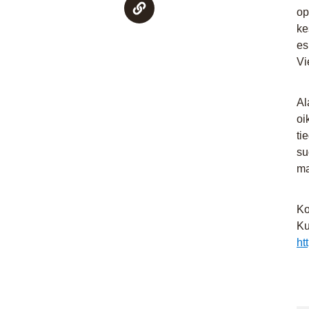
op
ke
es
Vi
Al
oi
ti
su
ma
Ko
Ku
ht