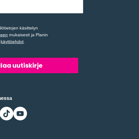
ötietojen käsittelyn
teen
mukaisesti ja Planin
n
käyttöehdot
.
messa