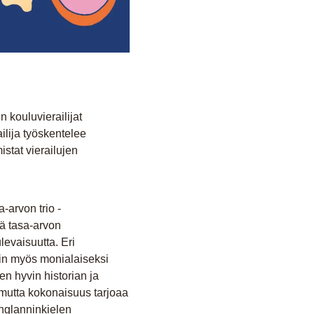
 kouluvierailijat
ilija työskentelee
tat vierailujen
-arvon trio -
ä tasa-arvon
evaisuutta. Eri
vin myös monialaiseksi
en hyvin historian ja
 mutta kokonaisuus tarjoaa
englanninkielen