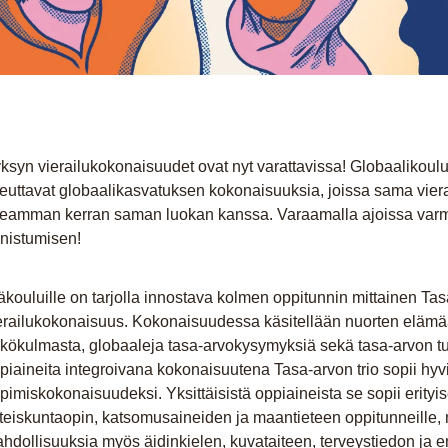
ksyn vierailukokonaisuudet ovat nyt varattavissa! Globaalikoulun
teuttavat globaalikasvatuksen kokonaisuuksia, joissa sama viera
eamman kerran saman luokan kanssa. Varaamalla ajoissa varmis
nistumisen!
äkouluille on tarjolla innostava kolmen oppitunnin mittainen Tasa
erailukokonaisuus. Kokonaisuudessa käsitellään nuorten elämä
kökulmasta, globaaleja tasa-arvokysymyksiä sekä tasa-arvon tul
piaineita integroivana kokonaisuutena Tasa-arvon trio sopii hy
pimiskokonaisuudeksi. Yksittäisistä oppiaineista se sopii erityis
teiskuntaopin, katsomusaineiden ja maantieteen oppitunneille,
hdollisuuksia myös äidinkielen, kuvataiteen, terveystiedon ja 