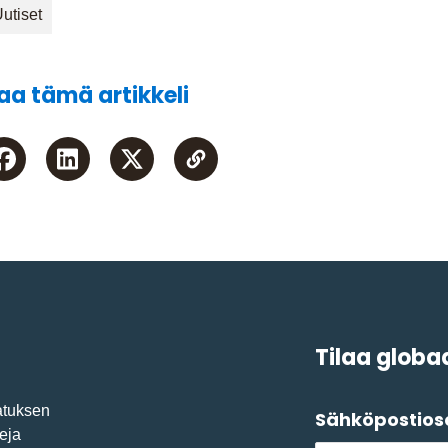
utiset
aa tämä artikkeli
Tilaa globaa
atuksen
Sähköpostios
eja