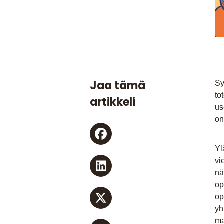
Jaa tämä
Sy
to
artikkeli
us
on
Yl
vi
nä
op
op
yh
ma