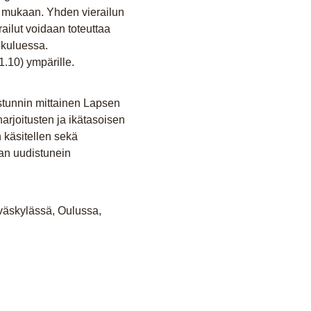
n mukaan. Yhden vierailun
railut voidaan toteuttaa
n kuluessa.
1.10) ympärille.
istunnin mittainen Lapsen
arjoitusten ja ikätasoisen
n käsitellen sekä
an uudistunein
yväskylässä, Oulussa,