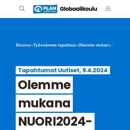
Etusivu
»
Työssämme tapahtuu
»
Olemme mukana NUORI20
Tapahtumat Uutiset, 9.4.2024
Olemme
mukana
NUORI2024-