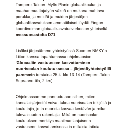
Tampere-Taloon. Myös Planin globaalikoulun ja
maahanmuuttajatyön väkeä on mukana mahtava
porukka, ja meidät ja muiden järjestöjen
globaalikasvatuksen ammattilaiset löydät Fingon
koordinoiman globaalikasvatusverkoston yhteiseltä
messuosastolta D71
.
Lisäksi järjestämme yhteistyössä Suomen NMKY:n
Liiton kanssa tapahtumassa ohjelmaosion
’
Globaaliin vastuuseen kasvattaminen
nuorisoalan koulutuksessa – järjestöyhteistyöllä
paremmin
torstaina 25.4. klo 13-14 (Tampere-Talon
Sopraano-tila, 2 krs).
Ohjelmassamme paneudutaan siihen, miten
kansalaisjärjestöt voivat tukea nuorisoalan tekijöitä ja
kouluttajia, jotta nuorista kasvaa kestävän ja reilun
tulevaisuuden rakentajia. Mikä on nuorisoalan
koulutuksen merkitys maailmanlaajuiseen
vastuuseen kasvattamisessa ja millaisia taitoja