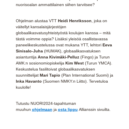
nuorisoalan ammattilainen siihen tarvitsee?
Ohjelman alustaa VTT
Heidi Henriksson
, joka on
väitellyt kansalaisjärjestöjen
globaalikasvatusyhteistyöstä koulujen kanssa – mitä
tästä voimme oppia? Lisäksi yleisöä osallistavassa
paneelikeskustelussa ovat mukana YTT, lehtori
Eeva
Sinisalo-Juha
(HUMAK), globaalikasvatuksen
asiantuntija
Anna Kivimäki-Pelluz
(Fingo) ja Turun
AMK:n sosionomiopiskelija
Kim West
(Turun YMCA).
Keskustelua fasilitoivat globaalikasvatuksen
suunnittelijat
Mari Tapio
(Plan International Suomi) ja
Inka Havanto
(Suomen NMKY:n Liitto). Tervetuloa
kuulolle!
Tutustu NUORI2024-tapahtuman
muuhun
ohjelmaan
ja
osta lippu
Allianssin sivuilta.