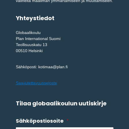
välineitä maailman ymmärtämiseen ja muuttamiseen.
Yhteystiedot
Globaalikoulu
Plan International Suomi
Teollisuuskatu 13
00510 Helsinki
Sähköposti: kotimaa@plan.fi
Saavutettavuusseloste
Tilaa globaalikoulun uutiskirje
Sähköpostiosoite
*