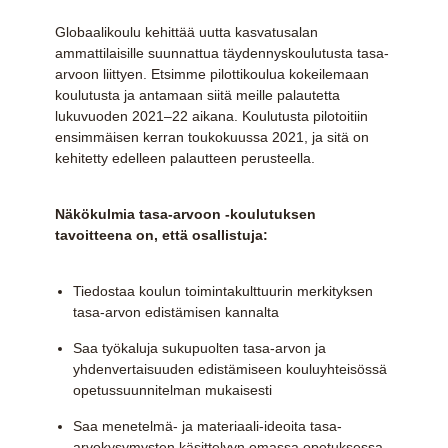
Globaalikoulu kehittää uutta kasvatusalan
ammattilaisille suunnattua täydennyskoulutusta tasa-
arvoon liittyen. Etsimme pilottikoulua kokeilemaan
koulutusta ja antamaan siitä meille palautetta
lukuvuoden 2021–22 aikana. Koulutusta pilotoitiin
ensimmäisen kerran toukokuussa 2021, ja sitä on
kehitetty edelleen palautteen perusteella.
Näkökulmia tasa-arvoon -koulutuksen
tavoitteena on, että osallistuja:
Tiedostaa koulun toimintakulttuurin merkityksen
tasa-arvon edistämisen kannalta
Saa työkaluja sukupuolten tasa-arvon ja
yhdenvertaisuuden edistämiseen kouluyhteisössä
opetussuunnitelman mukaisesti
Saa menetelmä- ja materiaali-ideoita tasa-
arvokysymysten käsittelyyn omassa opetuksessa