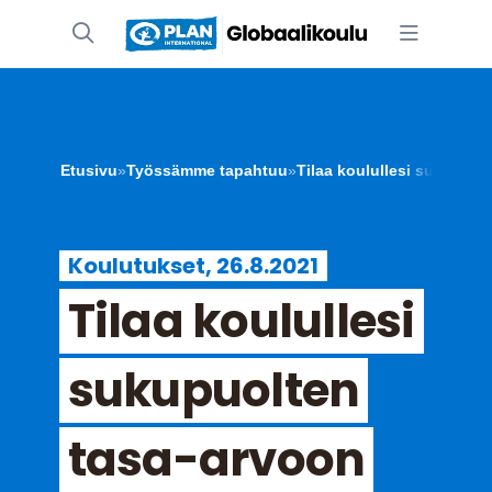
Etusivu
»
Työssämme tapahtuu
»
Tilaa koulullesi sukupuolt
Koulutukset, 26.8.2021
Tilaa koulullesi
sukupuolten
tasa-arvoon