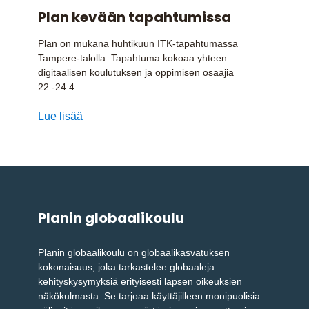
Plan kevään tapahtumissa
Plan on mukana huhtikuun ITK-tapahtumassa
Tampere-talolla. Tapahtuma kokoaa yhteen
digitaalisen koulutuksen ja oppimisen osaajia
22.-24.4.…
Lue lisää
Planin globaalikoulu
Planin globaalikoulu on globaalikasvatuksen
kokonaisuus, joka tarkastelee globaaleja
kehityskysymyksiä erityisesti lapsen oikeuksien
näkökulmasta. Se tarjoaa käyttäjilleen monipuolisia