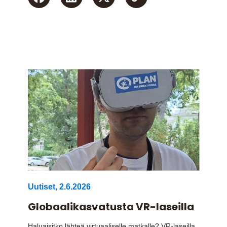
Uutiset
,
2.6.2026
Globaalikasvatusta VR-laseilla
Haluaisitko lähteä virtuaaliselle matkalle? VR-laseilla